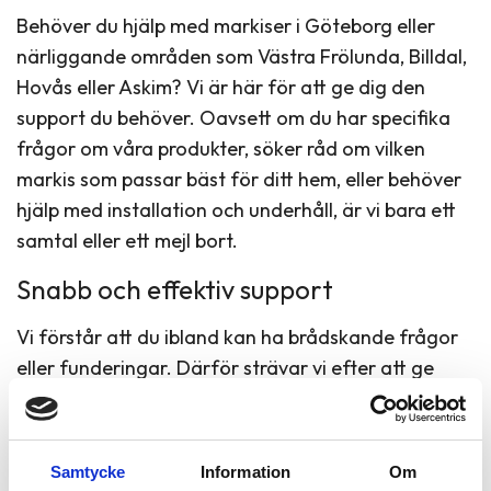
Behöver du hjälp med markiser i Göteborg eller
närliggande områden som Västra Frölunda, Billdal,
Hovås eller Askim? Vi är här för att ge dig den
support du behöver. Oavsett om du har specifika
frågor om våra produkter, söker råd om vilken
markis som passar bäst för ditt hem, eller behöver
hjälp med installation och underhåll, är vi bara ett
samtal eller ett mejl bort.
Snabb och effektiv support
Vi förstår att du ibland kan ha brådskande frågor
eller funderingar. Därför strävar vi efter att ge
snabb och effektiv support, så att du får svar på
dina frågor så snart som möjligt. Tveka inte att
kontakta oss – vi är här för att göra din upplevelse
Samtycke
Information
Om
så smidig och tillfredsställande som möjligt.