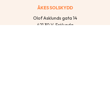
ÅKES SOLSKYDD
Olof Asklunds gata 14
421 30 V. Frölunda
Öppettider
Mån – Tor: 13:00-16:30
Fre: 12:00-15:00
Lör-Sön: Stängt
Kontakt
info@akessolskydd.se
+46 31 43 53 00
FACEBOOK