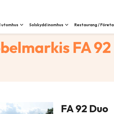
d utomhus
Solskydd inomhus
Restaurang / Föret
belmarkis FA 92
FA 92 Duo