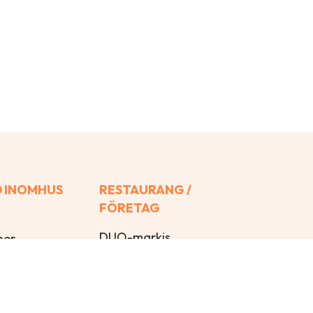
 INOMHUS
RESTAURANG /
FÖRETAG
DUO-markis
ner
Glasstaket
iner
Pergolamarkis
r
Terrassmarkis