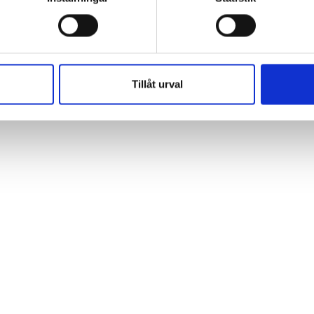
DUO-markis – Boxmobil – Amoflex
,
Restaurang / Företag
Tillåt urval