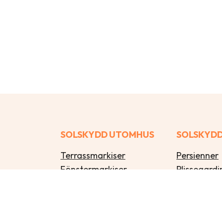
SOLSKYDD UTOMHUS
SOLSKYDD
Terrassmarkiser
Persienner
Fönstermarkiser
Plissegardi
Pergolamarkiser
Lamellgard
Zipcsreen/vertikalmarkiser
Rullgardine
Balkongmarkiser
Insektsnät