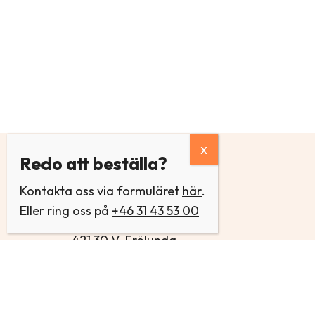
Redo att beställa?
Kontakta oss via formuläret
ÅKES SOLSKYDD
här
.
Eller ring oss på
+46 31 43 53 00
Olof Asklunds gata 14
421 30 V. Frölunda
Öppettider
Mån – Tor: 13:00-16:30
Fre: 12:00-15:00