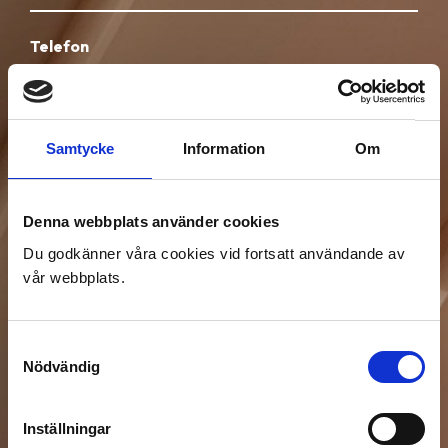
Telefon
Område / Postnummer
Samtycke
Information
Om
Denna webbplats använder cookies
Mått
Såhär mäter du
Du godkänner våra cookies vid fortsatt användande av
vår webbplats.
Samtyckesval
Bifoga bild
Nödvändig
Inställningar