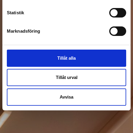
Meddelande
Statistik
Marknadsföring
Samtycker till att mina personuppgifter behandlas
enligt
integritetspolicyn
.
Tillåt alla
Skicka förfrågan
Tillåt urval
Du kan även ringa till oss:
Avvisa
+46 31 43 53 00