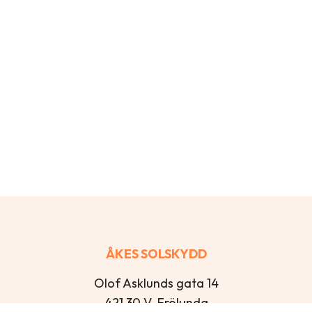
ÅKES SOLSKYDD
Olof Asklunds gata 14
421 30 V. Frölunda