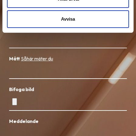
Avvisa
Område / Postnummer
Mått
Såhär mäter du
Bifoga bild
Meddelande