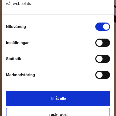
vår webbplats.
Samtyckesval
Nödvändig
Kontakta oss idag
Ring oss eller fyll i formuläret så
Inställningar
kontaktar vi dig.
Statistik
Namn
Marknadsföring
E-post
Tillåt alla
Telefon
Tillåt urval