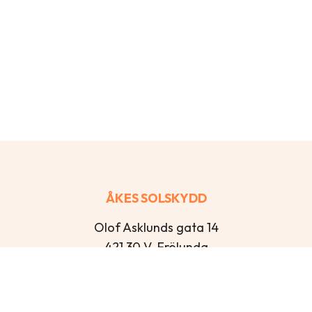
ÅKES SOLSKYDD
Olof Asklunds gata 14
421 30 V. Frölunda
Öppettider
Mån – Tor: 13:00-16:30