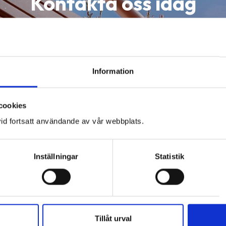
Kontakta oss idag
g oss eller fyll i formuläret så kontaktar vi 
E-post
Information
Område / Postnummer
cookies
id fortsatt användande av vår webbplats.
Bifoga bild
Inställningar
Statistik
Tillåt urval