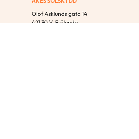
ÅKES SOLSKYDD
Olof Asklunds gata 14
421 30 V. Frölunda
Öppettider
Mån – Tor: 13:00-16:30
Fre: 12:00-15:00
Lör-Sön: Stängt
Kontakt
info@akessolskydd.se
+46 31 43 53 00
FACEBOOK
INSTAGRAM
HIT
This site is protected by reCAPTCHA and the Google
Privacy P