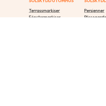
SOLSKYDD UTOMHUS
SOLSKYDD
Terrassmarkiser
Persienner
Fönstermarkiser
Plissegardi
Pergolamarkiser
Lamellgard
Zipcsreen/vertikalmarkiser
Rullgardine
Balkongmarkiser
Insektsnät
Balkongskydd
Solskärmar
Solfilm
Sidomarkiser
TA HIT
olicy
and
Terms of Service
apply.