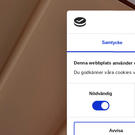
Rin
Namn
Samtycke
Telefon
Denna webbplats använder 
Du godkänner våra cookies v
Samtyckesval
Mått
Såhär mäter du
Nödvändig
Meddelande
Avvisa