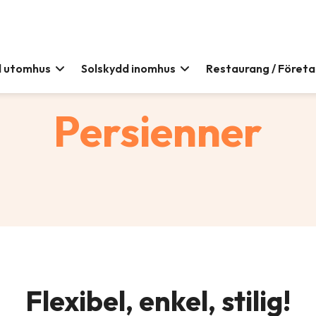
d utomhus
Solskydd inomhus
Restaurang / Föret
Persienner
Flexibel, enkel, stilig!