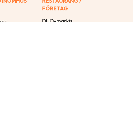
 INOMHUS
RESTAURANG /
FÖRETAG
DUO-markis
ner
Glasstaket
iner
Pergolamarkis
r
Terrassmarkis
Övrigt