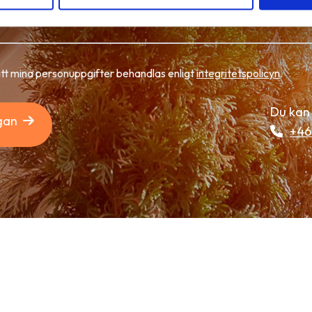
att mina personuppgifter behandlas enligt
integritetspolicyn
.
Du kan 
gan
+46