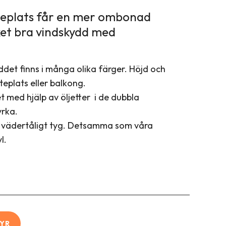
uteplats får en mer ombonad
ket bra vindskydd med
det finns i många olika färger. Höjd och
teplats eller balkong.
 med hjälp av öljetter i de dubbla
yrka.
 i vädertåligt tyg. Detsamma som våra
l.
YR