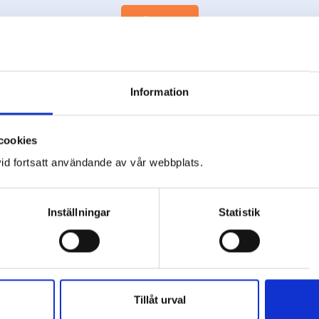
LÄS MER
Information
cookies
id fortsatt användande av vår webbplats.
Kontakta oss idag
Inställningar
Statistik
g oss eller fyll i formuläret så kontaktar vi 
E-post
Tillåt urval