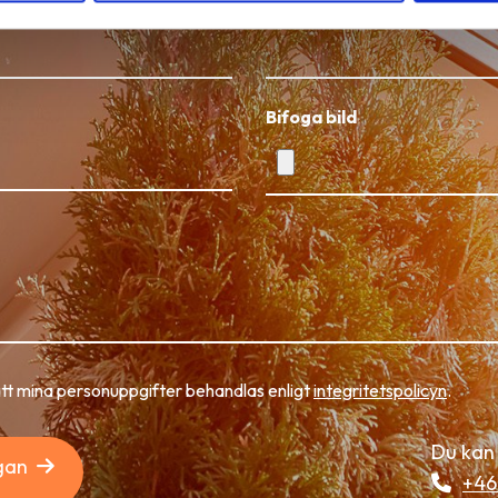
Område / Postnummer
Bifoga bild
att mina personuppgifter behandlas enligt
integritetspolicyn
.
Du kan 
gan
+46