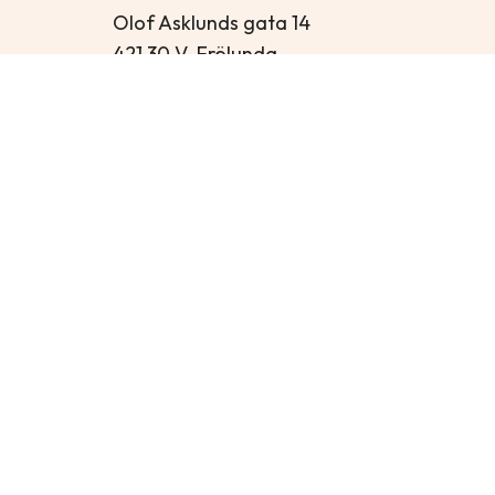
Olof Asklunds gata 14
421 30 V. Frölunda
Öppettider
Mån – Tor: 13:00-16:30
Fre: 12:00-15:00
Lör-Sön: Stängt
Kontakt
info@akessolskydd.se
+46 31 43 53 00
FACEBOOK
INSTAGRAM
HIT
This site is protected by reCAPTCHA and the Google
Privacy P
© Copyright CMS.SE
Integritetspolicy
| © Copyright 2026