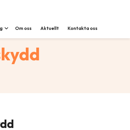
ag
Om oss
Aktuellt
Kontakta oss
skydd
ydd