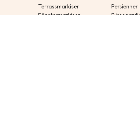
Terrassmarkiser
Persienner
Fönstermarkiser
Plissegardi
Pergolamarkiser
Lamellgard
Zipcsreen/vertikalmarkiser
Rullgardine
Balkongmarkiser
Insektsnät
Balkongskydd
Solskärmar
Solfilm
Sidomarkiser
TA HIT
olicy
and
Terms of Service
apply.
 Åkes Solskydd AB