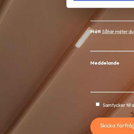
Telefon
Mått
Såhär mäter du
Meddelande
Samtycker till 
Skicka förfrå