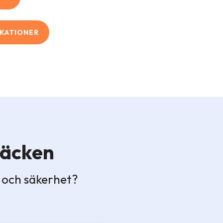
IKATIONER
räcken
l och säkerhet?