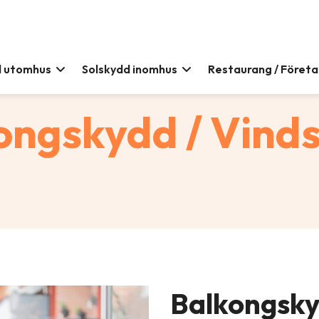
d utomhus
Solskydd inomhus
Restaurang / Föret
ongskydd / Vind
Balkongsk