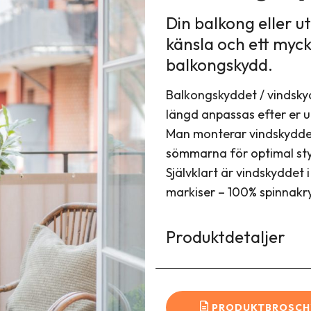
Din balkong eller 
känsla och ett myc
balkongskydd.
Balkongskyddet / vindskyd
längd anpassas efter er u
Man monterar vindskyddet
sömmarna för optimal st
Självklart är vindskyddet
markiser – 100% spinnakry
Produktdetaljer
PRODUKTBROSCH