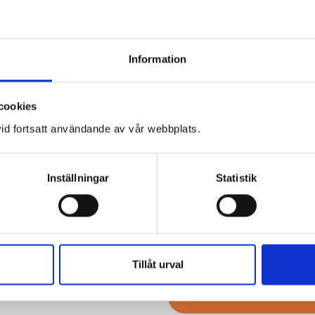
bästa färgäkthet.
Information
Produktdetaljer
Manövrering
cookies
id fortsatt användande av vår webbplats.
Maxmått
Inställningar
Statistik
PRODUKTBROSCH
Tillåt urval
TEKNISKA SPECIF