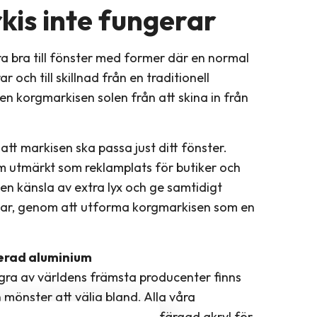
kis inte fungerar
a bra till fönster med former där en normal
 och till skillnad från en traditionell
n korgmarkisen solen från att skina in från
att markisen ska passa just ditt fönster.
 utmärkt som reklamplats för butiker och
 en känsla av extra lyx och ge samtidigt
tar, genom att utforma korgmarkisen som en
serad aluminium
gra av världens främsta producenter finns
 mönster att välja bland. Alla våra
m tillverkade av 100% spinnfärgad akryl för