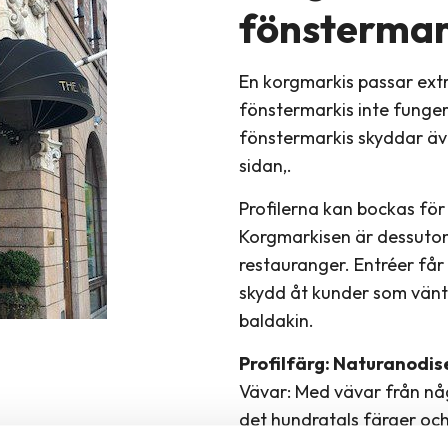
fönstermar
En korgmarkis passar extr
fönstermarkis inte fungerar
fönstermarkis skyddar äve
sidan,.
Profilerna kan bockas för 
Korgmarkisen är dessutom
restauranger. Entréer får
skydd åt kunder som vän
baldakin.
Profilfärg: Naturanodi
Vävar: Med vävar från nå
det hundratals färger och
standardvävar är dessuto