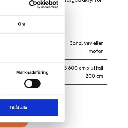
Om
Band, vev eller
motor
B 600 cm x utfall
Marknadsföring
200 cm
YR
Tillåt alla
IKATIONER