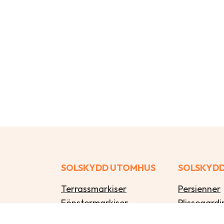
SOLSKYDD UTOMHUS
SOLSKYDD
Terrassmarkiser
Persienner
Fönstermarkiser
Plissegardi
Pergolamarkiser
Lamellgard