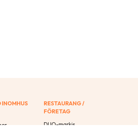
 INOMHUS
RESTAURANG /
FÖRETAG
DUO-markis
ner
Glasstaket
iner