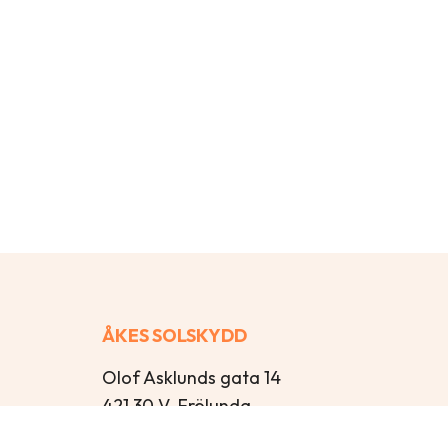
ÅKES SOLSKYDD
Olof Asklunds gata 14
421 30 V. Frölunda