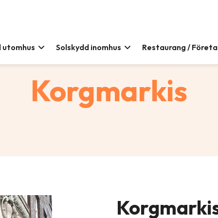
d utomhus
Solskydd inomhus
Restaurang / Föret
Korgmarkis
Korgmarkis