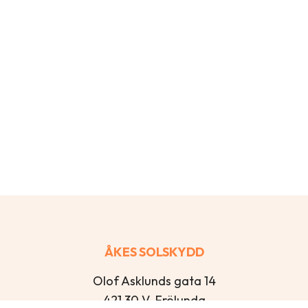
ÅKES SOLSKYDD
Olof Asklunds gata 14
421 30 V. Frölunda