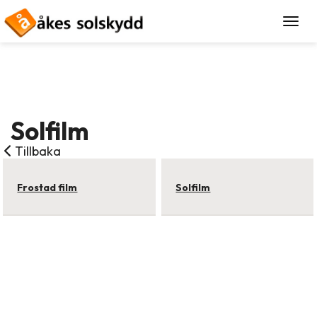
Togg
Solfilm
Tillbaka
Frostad film
Solfilm