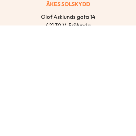
ÅKES SOLSKYDD
Olof Asklunds gata 14
421 30 V. Frölunda
Öppettider
Mån – Tor: 13:00-16:30
Fre: 12:00-15:00
Lör-Sön: Stängt
Kontakt
info@akessolskydd.se
+46 31 43 53 00
FACEBOOK
INSTAGRAM