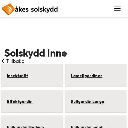
Togg
Solskydd Inne
Tillbaka
Insektsnät
Lamellgardiner
Effektgardin
Rullgardin Large
Rullgardin Medium
Rullgardin Small