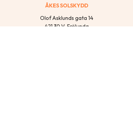
ÅKES SOLSKYDD
Olof Asklunds gata 14
421 30 V. Frölunda
Öppettider
Mån – Tor: 13:00-16:30
Fre: 12:00-15:00
Lör-Sön: Stängt
Kontakt
info@akessolskydd.se
+46 31 43 53 00
FACEBOOK
INSTAGRAM